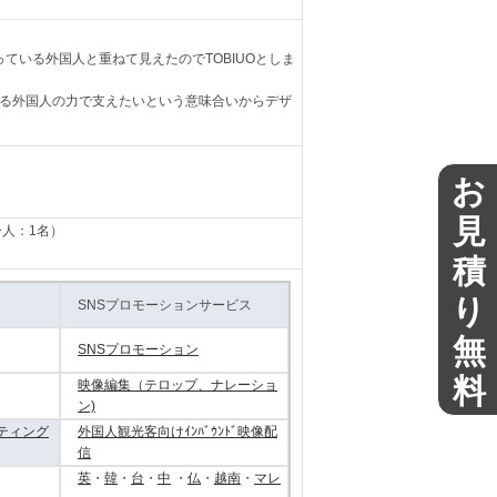
お
見
積
り
無
料