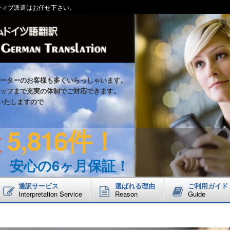
ティブ派遣はお任せ下さい。
ーターのお客様も多くいらっしゃいます。
ッフまで充実の体制でご対応できます。
いたしますので
5,816件！
数
！
安心の6ヶ月保証！
通訳サービス
選ばれる理由
ご利用ガイド
Interpretation Service
Reason
Guide