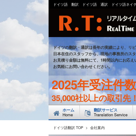
ドイツ語 翻訳 ドイツ語 通訳 ドイツ語ネイ
ドイツの翻訳・通訳は長年の実績により、リピ
日本在住のスタッフから、現地の事務所のスタ
お見積り金額は無料にて、1時間以内にお応え
お気軽にお問い合わせください。
2025年受注件
35,000社以上の取引先
ホーム
翻訳サービス
Home
Translation Service
ドイツ語翻訳 TOP
>
会社案内