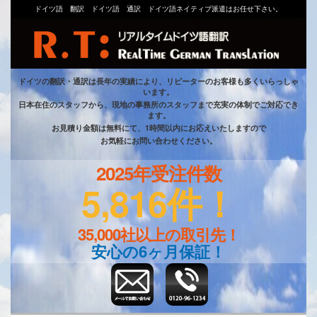
ドイツ語 翻訳 ドイツ語 通訳 ドイツ語ネイティブ派遣はお任せ下さい。
ドイツの翻訳・通訳は長年の実績により、リピーターのお客様も多くいらっしゃ
います。
日本在住のスタッフから、現地の事務所のスタッフまで充実の体制でご対応でき
ます。
お見積り金額は無料にて、1時間以内にお応えいたしますので
お気軽にお問い合わせください。
2025年受注件数
5,816件！
35,000社以上の取引先！
安心の6ヶ月保証！