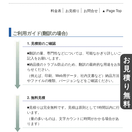
料金表
お見積り
お問合せ
▲ Page Top
ご利用ガイド(翻訳の場合)
1. 見積前のご確認
■翻訳の量、専門性などについては、可能なかぎり詳しいご
お
記入をお願いします。
■納品後のトラブル防止のため、翻訳の最終的な用途をお知
見
らせください。
積
（例えば、印刷、Web用データ、社内文書など）納品方法
やファイルの種類、バージョンなどをご確認ください。
り
無
2. 無料見積
料
■見積りは完全無料です。見積は原則として1時間以内に行
います。
（量の多いものは、文字カウントに時間がかかる場合があ
ります）