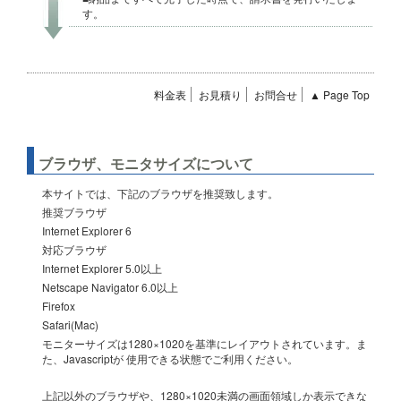
す。
料金表
お見積り
お問合せ
▲ Page Top
ブラウザ、モニタサイズについて
本サイトでは、下記のブラウザを推奨致します。
推奨ブラウザ
Internet Explorer 6
対応ブラウザ
Internet Explorer 5.0以上
Netscape Navigator 6.0以上
Firefox
Safari(Mac)
モニターサイズは1280×1020を基準にレイアウトされています。ま
た、Javascriptが 使用できる状態でご利用ください。
上記以外のブラウザや、1280×1020未満の画面領域しか表示できな