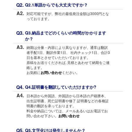
Q2.
Q2.1単語からでも大丈夫ですか？
A2.
対応可能ですが、弊社の最低発注金額は3000円とな
っております。
Q3.
Q3.納品までどのくらいの時間がかかります
か？
A3.
納期は分量・内容により異なりますが、通常は翻訳
者手配1日、翻訳作業1日、 社内チェック1日、合計3
日を基本とさせていただいております。
原稿をお送りくだされば, 見積とあわせて納期をご連
絡します。
お気軽に
お問い合わせ
ください。
Q4.
Q4.証明書を翻訳していただけますか?
A4.
日本語から外国語、外国語から日本語の戸籍謄本、
出生証明書、死亡証明書や修了 証明書などの各種証
明書の翻訳を承っております。
料金や納品については、メールあるいはお電話でお
問い合わせ下さい。
お問い合わせ
Q5.
Q5.文字化けは発生しませんか？