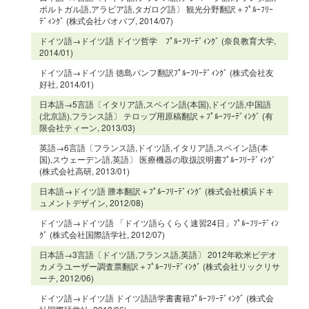
ポルトガル語,アラビア語,タガログ語〕 観光分野翻訳＋ﾌﾟﾙｰﾌﾘｰ
ﾃﾞｨﾝｸﾞ (株式会社バオバブ, 2014/07)
ドイツ語→ドイツ語 ドイツ哲学 ﾌﾟﾙｰﾌﾘｰﾃﾞｨﾝｸﾞ (奈良教育大学,
2014/01)
ドイツ語→ドイツ語 徳島パンフ翻訳ﾌﾟﾙｰﾌﾘｰﾃﾞｨﾝｸﾞ (株式会社友
好社, 2014/01)
日本語→5言語〔イタリア語,スペイン語(本国),ドイツ語,中国語
(北京語),フランス語〕 テロップ用原稿翻訳＋ﾌﾟﾙｰﾌﾘｰﾃﾞｨﾝｸﾞ (有
限会社ティーン, 2013/03)
英語→6言語〔フランス語,ドイツ語,イタリア語,スペイン語(本
国),スウェーデン語,英語〕 医療機器の取扱説明書ﾌﾟﾙｰﾌﾘｰﾃﾞｨﾝｸﾞ
(株式会社高研, 2013/01)
日本語→ドイツ語 謄本翻訳＋ﾌﾟﾙｰﾌﾘｰﾃﾞｨﾝｸﾞ (株式会社横浜ドキ
ュメントデザイン, 2012/08)
ドイツ語→ドイツ語 「ドイツ語らくらく速習24日」ﾌﾟﾙｰﾌﾘｰﾃﾞｨﾝ
ｸﾞ (株式会社国際語学社, 2012/07)
日本語→3言語〔ドイツ語,フランス語,英語〕 2012年欧米ビデオ
カメラユーザー調査票翻訳＋ﾌﾟﾙｰﾌﾘｰﾃﾞｨﾝｸﾞ (株式会社リックリサ
ーチ, 2012/06)
ドイツ語→ドイツ語 ドイツ語語学書書籍ﾌﾟﾙｰﾌﾘｰﾃﾞｨﾝｸﾞ (株式会