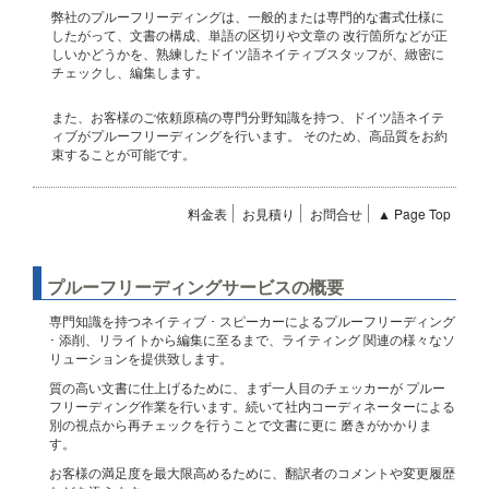
弊社のプルーフリーディングは、一般的または専門的な書式仕様に
したがって、文書の構成、単語の区切りや文章の 改行箇所などが正
しいかどうかを、熟練したドイツ語ネイティブスタッフが、緻密に
チェックし、編集します。
また、お客様のご依頼原稿の専門分野知識を持つ、ドイツ語ネイテ
ィブがプルーフリーディングを行います。 そのため、高品質をお約
束することが可能です。
料金表
お見積り
お問合せ
▲ Page Top
プルーフリーディングサービスの概要
専門知識を持つネイティブ ･ スピーカーによるプルーフリーディング
･ 添削、リライトから編集に至るまで、ライティング 関連の様々なソ
リューションを提供致します。
質の高い文書に仕上げるために、まず一人目のチェッカーが プルー
フリーディング作業を行います。続いて社内コーディネーターによる
別の視点から再チェックを行うことで文書に更に 磨きがかかりま
す。
お客様の満足度を最大限高めるために、翻訳者のコメントや変更履歴