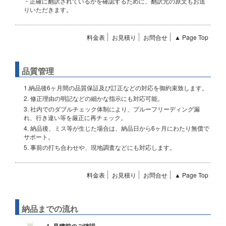
・正確に翻訳されているかを確認するために、翻訳元の原文もお送
りいただきます。
料金表
お見積り
お問合せ
▲ Page Top
品質管理
1.納品後6ヶ月間の品質保証及び訂正などの対応を御約束致します。
2. 修正理由の明記などの細かな指示にも対応可能。
3. 社内でのダブルチェック体制により、プルーフリーディング漏
れ、行き違い等を厳正に再チェック。
4. 納品後、ミス等が生じた場合は、納品日から6ヶ月にわたり無償で
サポート。
5. 事前の打ち合わせや、現地調査などにも対応します。
料金表
お見積り
お問合せ
▲ Page Top
納品までの流れ