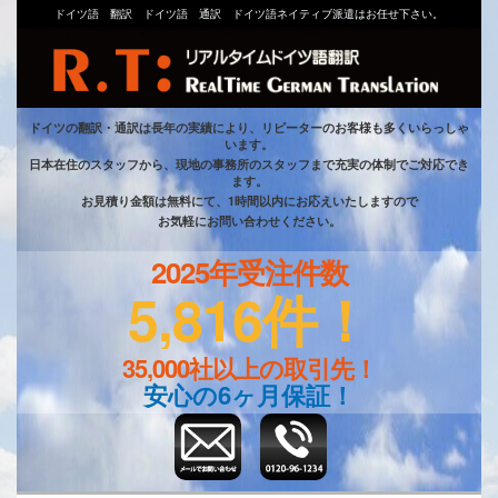
ドイツ語 翻訳 ドイツ語 通訳 ドイツ語ネイティブ派遣はお任せ下さい。
ドイツの翻訳・通訳は長年の実績により、リピーターのお客様も多くいらっしゃ
います。
日本在住のスタッフから、現地の事務所のスタッフまで充実の体制でご対応でき
ます。
お見積り金額は無料にて、1時間以内にお応えいたしますので
お気軽にお問い合わせください。
2025年受注件数
5,816件！
35,000社以上の取引先！
安心の6ヶ月保証！