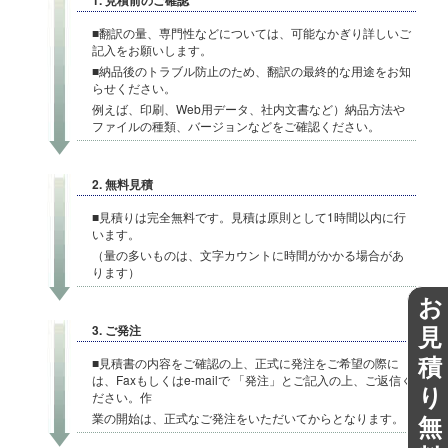
1. 見積前のご確認
■翻訳の量、専門性などについては、可能なかぎり詳しいご
記入をお願いします。
■納品後のトラブル防止のため、翻訳の最終的な用途をお知
らせください。
例えば、印刷、Web用データ、社内文書など）納品方法や
ファイルの種類、バージョンなどをご確認ください。
2. 無料見積
■見積りは完全無料です。見積は原則として1時間以内に行
います。
（量の多いものは、文字カウントに時間がかかる場合があ
ります）
お
見
3. ご発注
積
■見積書の内容をご確認の上、正式に発注をご希望の際に
は、Faxもしくはe-mailで 「発注」とご記入の上、ご返信く
り
ださい。作
無
業の開始は、正式なご発注をいただいてからとなります。