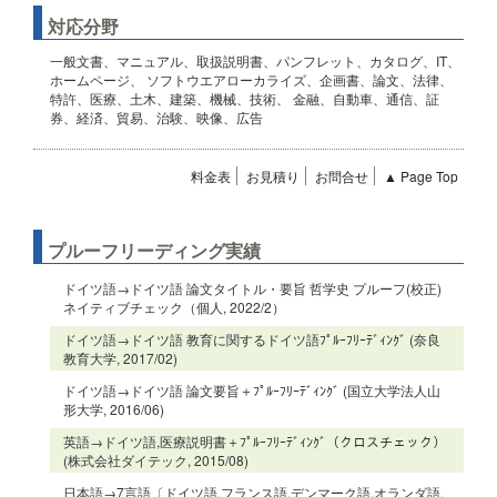
対応分野
一般文書、マニュアル、取扱説明書、パンフレット、カタログ、IT、
ホームページ、 ソフトウエアローカライズ、企画書、論文、法律、
特許、医療、土木、建築、機械、技術、 金融、自動車、通信、証
券、経済、貿易、治験、映像、広告
料金表
お見積り
お問合せ
▲ Page Top
プルーフリーディング実績
ドイツ語→ドイツ語 論文タイトル・要旨 哲学史 プルーフ(校正)
ネイティブチェック（個人, 2022/2）
ドイツ語→ドイツ語 教育に関するドイツ語ﾌﾟﾙｰﾌﾘｰﾃﾞｨﾝｸﾞ (奈良
教育大学, 2017/02)
ドイツ語→ドイツ語 論文要旨＋ﾌﾟﾙｰﾌﾘｰﾃﾞｨﾝｸﾞ (国立大学法人山
形大学, 2016/06)
英語→ドイツ語,医療説明書＋ﾌﾟﾙｰﾌﾘｰﾃﾞｨﾝｸﾞ（クロスチェック）
(株式会社ダイテック, 2015/08)
日本語→7言語〔ドイツ語,フランス語,デンマーク語,オランダ語,