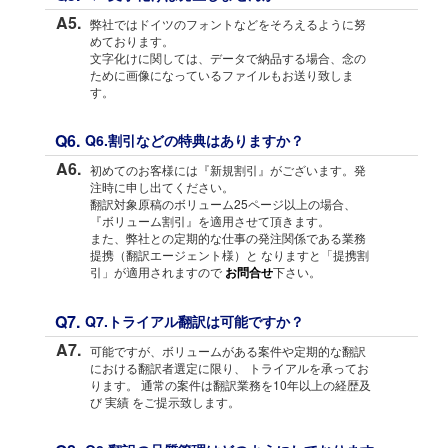
A5.
弊社ではドイツのフォントなどをそろえるように努
めております。
文字化けに関しては、データで納品する場合、念の
ために画像になっているファイルもお送り致しま
す。
Q6.
Q6.割引などの特典はありますか？
A6.
初めてのお客様には『新規割引』がございます。発
注時に申し出てください。
翻訳対象原稿のボリューム25ページ以上の場合、
『ボリューム割引』を適用させて頂きます。
また、弊社との定期的な仕事の発注関係である業務
提携（翻訳エージェント様）と なりますと「提携割
引」が適用されますので
お問合せ
下さい。
Q7.
Q7.トライアル翻訳は可能ですか？
A7.
可能ですが、ボリュームがある案件や定期的な翻訳
における翻訳者選定に限り、 トライアルを承ってお
ります。 通常の案件は翻訳業務を10年以上の経歴及
び 実績 をご提示致します。