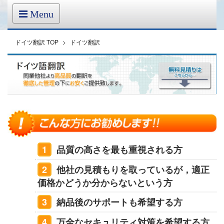
Menu
ドイツ翻訳 TOP
>
ドイツ翻訳
1
品質の高さを最も重視される方
2
他社の見積もりを取っているが，適正
価格かどうか分からないという方
3
納品後のサポートも希望する方
4
万全なセキュリティ対策を希望する方