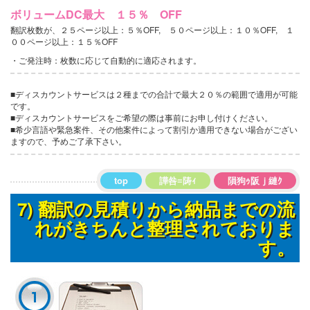
ボリュームDC最大 １５％ OFF
翻訳枚数が、２５ページ以上：５％OFF, ５０ページ以上：１０％OFF, １
００ページ以上：１５％OFF
・ご発注時：枚数に応じて自動的に適応されます。
■ディスカウントサービスは２種までの合計で最大２０％の範囲で適用が可能
です。
■ディスカウントサービスをご希望の際は事前にお申し付けください。
■希少言語や緊急案件、その他案件によって割引か適用できない場合がござい
ますので、予めご了承下さい。
top
譁咎≡陦ｨ
隕狗ｩ阪ｊ縺ｸ
7) 翻訳の見積りから納品までの流
れがきちんと整理されておりま
す。