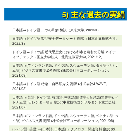
5) 主な過去の実絹
日本語→ドイツ語 二つの和解 翻訳（東京大学, 2023/3）
日本語→ドイツ語 製品安全データシート 翻訳（日本化薬株式会社,
2022/3）
ドイツ語→ドイツ語 近代思想史における都市と農村の分離 ネイテ
ィブチェック（国立大学法人 北海道教育大学, 2021/12）
日本語→(フィンランド語, ドイツ語, スウェーデン語, タイ語, ベトナ
ム語) ビジネス文書 第2弾 翻訳 (株式会社言コーポレーション,
2021/09)
日本語→ドイツ語 特急 自己紹介文 翻訳 (株式会社J-WAVE,
2021/08)
日本語→(英語, ドイツ語, 韓国語, 中国語(簡体字), 台湾語(繁体字), ベ
トナム語) カレンダー項目 翻訳 (中電技術コンサルタント株式会社,
2021/07)
日本語→(フィンランド語, ドイツ語, スウェーデン語, ベトナム語, タ
イ語) ビジネス文書 翻訳 (株式会社言コーポレーション, 2021/06)
(ドイツ語, 英語)→(日本語, 日本語) テクノロジー関連資料 翻訳 (株