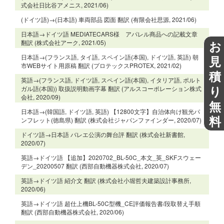
式会社日比谷アメニス, 2021/06)
(ドイツ語)→(日本語) 車両部品 図面 翻訳 (有限会社思源, 2021/06)
日本語→ドイツ語 MEDIATECARS様 アパレル商品への記載文章
お
翻訳 (株式会社アーク, 2021/05)
見
日本語→(フランス語, タイ語, スペイン語(本国), ドイツ語, 英語) 朝
市WEBサイト用原稿 翻訳 (プロテックスPROTEX, 2021/02)
積
英語→(フランス語, ドイツ語, スペイン語(本国), イタリア語, ポルト
り
ガル語(本国)) 取扱説明動画字幕 翻訳 (アルスコーポレーション株式
会社, 2020/09)
無
日本語→(韓国語, ドイツ語, 英語) 【12800文字】自治体向け観光パ
料
ンフレット(徳島県) 翻訳 (株式会社ジャパンファインダー, 2020/07)
ドイツ語→日本語 バレエ公演の舞台評 翻訳 (株式会社新書館,
2020/07)
英語→ドイツ語 【追加】2020702_BL-50C_本文_英_SKFスウェー
デン_20200507 翻訳 (西部自動機器株式会社, 2020/07)
英語→ドイツ語 紹介文 翻訳 (株式会社小堀哲夫建築設計事務所,
2020/06)
英語→ドイツ語 超仕上機BL-50C型機_CE評価報告書/段取替え手順
翻訳 (西部自動機器株式会社, 2020/06)