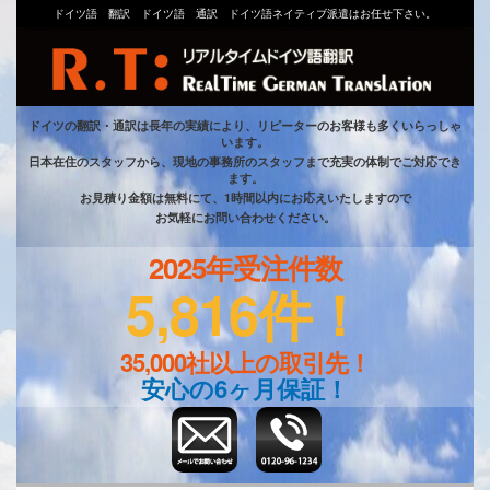
ドイツ語 翻訳 ドイツ語 通訳 ドイツ語ネイティブ派遣はお任せ下さい。
ドイツの翻訳・通訳は長年の実績により、リピーターのお客様も多くいらっしゃ
います。
日本在住のスタッフから、現地の事務所のスタッフまで充実の体制でご対応でき
ます。
お見積り金額は無料にて、1時間以内にお応えいたしますので
お気軽にお問い合わせください。
2025年受注件数
5,816件！
35,000社以上の取引先！
安心の6ヶ月保証！