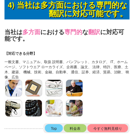
4) 当社は多方面における専門的な
翻訳に対応可能です。
当社は
多方面
における
専門的
な
翻訳
に対応可
能です。
【対応できる分野】
一般文書、マニュアル、取扱 説明書、パンフレット、カタログ、 IT、ホーム
ページ、ソフトウエア ローカライズ、企画書、論文、 法律、特許、医療、土
木、建築、 機械、技術、金融、自動車、 通信、証券、経済、貿易、治験、 映
像、広告
Top
料金表
今すぐ無料見積り