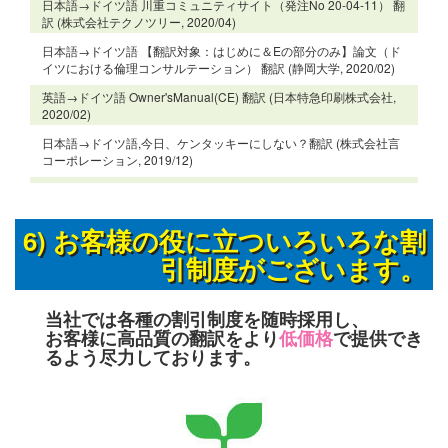
日本語→ドイツ語 川重コミュニティサイト（発注No 20-04-11） 翻
訳 (株式会社テクノツリー, 2020/04)
日本語→ドイツ語 【翻訳対象：はじめに＆Eの部分のみ】論文（ド
イツにおける倫理コンサルテーション） 翻訳 (静岡大学, 2020/02)
英語→ドイツ語 Owner'sManual(CE) 翻訳 (日本特急印刷株式会社,
2020/02)
日本語→ドイツ語,今日、ケンタッキーにしない？翻訳 (株式会社言
コーポレーション, 2019/12)
6) お客様の役に立ついろいろな割
引制度がございます。
当社では各種の割引制度を随時採用し、
お客様に高品質の翻訳をより
低価格
で提供でき
るよう尽力しております。