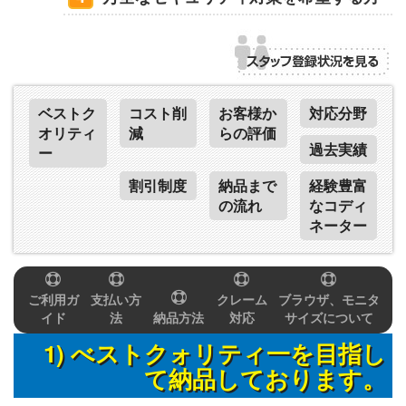
ベストク
コスト削
お客様か
対応分野
オリティ
減
らの評価
過去実績
ー
割引制度
納品まで
経験豊富
の流れ
なコディ
ネーター
ご利用ガ
支払い方
クレーム
ブラウザ、モニタ
イド
法
納品方法
対応
サイズについて
1) べストクォリティ一を目指し
て納品しております。