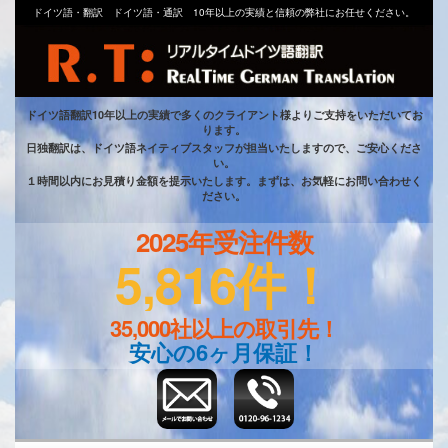
ドイツ語・翻訳 ドイツ語・通訳 10年以上の実績と信頼の弊社にお任せください。
ドイツ語翻訳10年以上の実績で多くのクライアント様よりご支持をいただいてお
ります。
日独翻訳は、ドイツ語ネイティブスタッフが担当いたしますので、ご安心くださ
い。
１時間以内にお見積り金額を提示いたします。まずは、お気軽にお問い合わせく
ださい。
2025年受注件数
5,816件！
35,000社以上の取引先！
安心の6ヶ月保証！