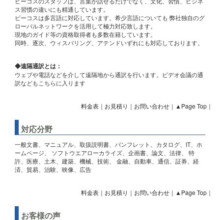
ビーコスのスタッフは、言葉が話せるだけでなく、文化、習慣、ビジネ
ス習慣の違いにも精通しています。
ビーコスは多言語に対応しています。希少言語についても 弊社独自のグ
ローバルネットワークを活用して極力対応致します。
現地のガイド等の資格取得者も多数在籍しています。
同時、逐次、ウィスパリング、アテンドいずれにも対応しております。
◆遠隔通訳とは：
ウェブや電話などを介して遠隔地から通訳を行います。ビデオ会議の通
訳などもこちらに入ります
料金表
｜
お見積り
｜
お問い合わせ
｜
▲Page Top
｜
対応分野
一般文書、マニュアル、取扱説明書、パンフレット、カタログ、IT、ホ
ームページ、 ソフトウエアローカライズ、企画書、論文、法律、 特
許、医療、土木、建築、機械、技術、 金融、自動車、通信、証券、経
済、貿易、治験、映像、広告
料金表
｜
お見積り
｜
お問い合わせ
｜
▲Page Top
｜
お客様の声