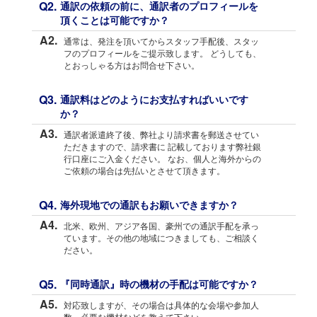
Q2.
通訳の依頼の前に、通訳者のプロフィールを
頂くことは可能ですか？
A2.
通常は、発注を頂いてからスタッフ手配後、スタッ
フのプロフィールをご提示致します。 どうしても、
とおっしゃる方はお問合せ下さい。
Q3.
通訳料はどのようにお支払すればいいです
か？
A3.
通訳者派遣終了後、弊社より請求書を郵送させてい
ただきますので、請求書に 記載しております弊社銀
行口座にご入金ください。 なお、個人と海外からの
ご依頼の場合は先払いとさせて頂きます。
Q4.
海外現地での通訳もお願いできますか？
A4.
北米、欧州、アジア各国、豪州での通訳手配を承っ
ています。その他の地域につきましても、ご相談く
ださい。
Q5.
『同時通訳』時の機材の手配は可能ですか？
A5.
対応致しますが、その場合は具体的な会場や参加人
数、必要な機材などを教えて下さい。