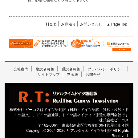
料金表
お見積り
お問い合わせ
▲ Page Top
会社案内
翻訳者募集
通訳者募集
プライバシーポリシー
サイトマップ
料金表
お問合せ
株式会社 ビーコスはドイツ語翻訳（日独・ドイツ語訳・独和・和独・ド
イツ語文）、ドイツ語通訳、ドイツ語ネイティブ派遣の専門会社です
株式会社ビーコス
〒162-0061 東京都新宿区市谷柳町39-1菅屋ビル４階
Copyright © 2004-2026 リアルタイム ドイツ語翻訳 All Rights
Reserved.